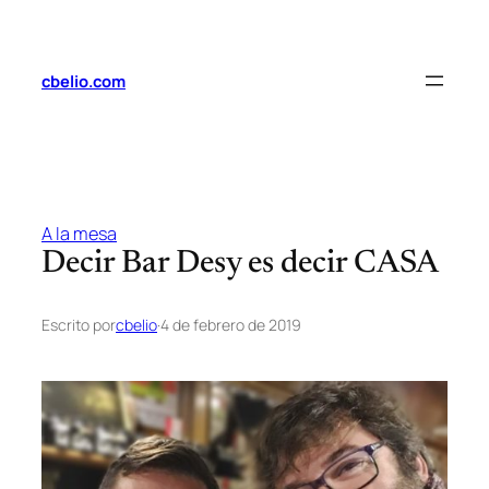
Saltar
al
contenido
cbelio.com
A la mesa
Decir Bar Desy es decir CASA
Escrito por
cbelio
·
4 de febrero de 2019