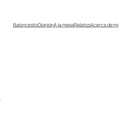
Baloncesto
Opinión
A la mesa
Relatos
Acerca de mi
.