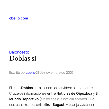
Saltar
al
contenido
cbelio.com
Baloncesto
Doblas sí
Escrito por
cbelio
·
21 de noviembre de 2007
El caso
Doblas
está siendo un hervidero últimamente.
Cruce de informaciones entre
Noticias de Gipuzkoa
y
El
Mundo Deportivo
(sin enlace a la noticia en web)
. O lo
que es lo mismo, entre
Iker Sagasti
y Juanjo
Lusa
, con