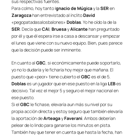
sus respectivas fuentes.
Para colmo, hoy tanto I
gnacio de Múgica
y la
SER
en
Zaragoza
han entrevistado al ínclito
David
«
pegopatadasalosbalones
»
Doblas
. Yo he oído la de la
SER
. Decía que
CAI
,
Bruesa
y
Alicante
han preguntado
por él y que él espera irse a casa a descansar y empezar
el lunes que viene con su nuevo equipo. Bien, pues parece
que la decisión puede ser inminente.
En cuanto al
GBC
, si económicamente puede soportarlo,
yo no lo dudaría y le ficharía hoy mejor que mañana. El
puesto que «
peor
» tiene cubierto el
GBC
es el de 5.
Doblas
es un jugador que en ese puesto en la liga
LEB
es
decisivo. Tal vez el mejor 5 y seguro el mejor nacional en
ese puesto.
Si el
GBC
le fichase, elevaría aun más su nivel por su
propia acción directa y estoy seguro que también elevaría
la aportación de
Arteaga
y
Faverani
. Ambos deberían
pelear de lo lindo para ganarse los minutos en pista.
También hay que tener en cuenta que hasta la fecha, han