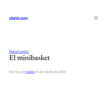
Saltar
al
contenido
cbelio.com
Baloncesto
El minibasket
Escrito por
cbelio
·
15 de marzo de 2007