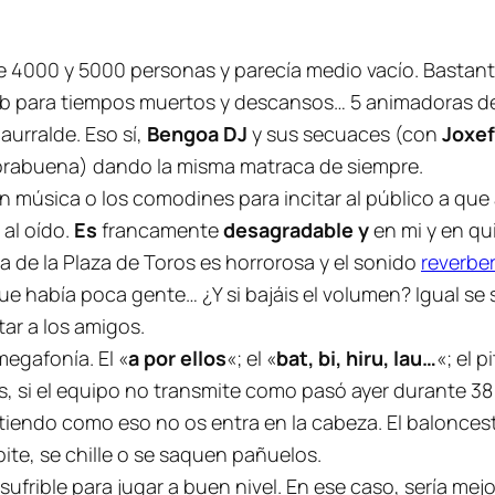
e 4000 y 5000 personas y parecía medio vacío. Bastant
lub para tiempos muertos y descansos… 5 animadoras d
aurralde. Eso sí,
Bengoa DJ
y sus secuaces (con
Joxe
horabuena) dando la misma matraca de siempre.
 música o los comodines para incitar al público a que 
 al oído.
Es
francamente
desagradable y
en mi y en q
 de la Plaza de Toros es horrorosa y el sonido
reverbe
ue había poca gente… ¿Y si bajáis el volumen? Igual se s
ar a los amigos.
megafonía. El «
a por ellos
«; el «
bat, bi, hiru, lau…
«; el 
s, si el equipo no transmite como pasó ayer durante 3
tiendo como eso no os entra en la cabeza. El balonce
pite, se chille o se saquen pañuelos.
nsufrible para jugar a buen nivel. En ese caso, sería m