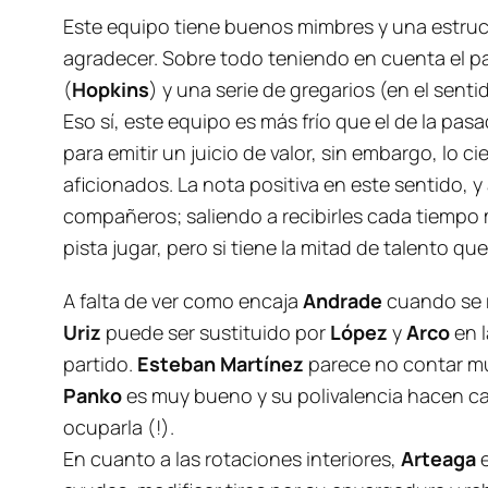
Este equipo tiene buenos mimbres y una estructu
agradecer. Sobre todo teniendo en cuenta el pa
(
Hopkins
) y una serie de gregarios (en el sen
Eso sí, este equipo es más frío que el de la pas
para emitir un juicio de valor, sin embargo, lo c
aficionados. La nota positiva en este sentido, 
compañeros; saliendo a recibirles cada tiempo
pista jugar, pero si tiene la mitad de talento qu
A falta de ver como encaja
Andrade
cuando se 
Uriz
puede ser sustituido por
López
y
Arco
en 
partido.
Esteban Martínez
parece no contar m
Panko
es muy bueno y su polivalencia hacen ca
ocuparla (!).
En cuanto a las rotaciones interiores,
Arteaga