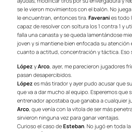
ayudas, modificar tiros por su envergadura y r
se le vieron movimientos con el balón. No juega
le encuentran, entonces tira.
Faverani
es todo 
capaz de resolver con soltura los 1 contra 1 y 
falla una canasta y se queda lamentándose mient
joven y si mantiene bien enfocada su atención
cuanto a actitud, concentración y táctica. Eso 
López
y
Arco
, ayer, me parecieron jugadores fr
pasan desapercibidos.
López
es más tirador y ayer pudo acusar que sus 
que va a dar mucho al equipo. Esperemos que s
entrenador apostaba que ganaba a cualquier j
Arco
, que venía con la vitola de ser más penetr
sirvieron ninguna vez para ganar ventajas.
Curioso el caso de
Esteban
. No jugó en toda la 