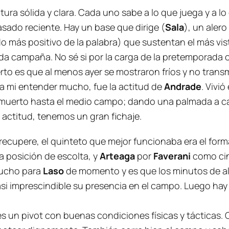
ra sólida y clara. Cada uno sabe a lo que juega y a lo
sado reciente. Hay un base que dirige (
Sala
), un alero
tido más positivo de la palabra) que sustentan el más v
ada campaña. No sé si por la carga de la pretemporada o
ierto es que al menos ayer se mostraron fríos y no transmi
y a mi entender mucho, fue la actitud de
Andrade
. Vivi
 muerto hasta el medio campo; dando una palmada a ca
e actitud, tenemos un gran fichaje.
recupere, el quinteto que mejor funcionaba era el for
la posición de escolta, y
Arteaga
por
Faverani
como cin
ucho para
Laso
de momento y es que los minutos de al
si imprescindible su presencia en el campo. Luego hay 
es un pivot con buenas condiciones físicas y tácticas