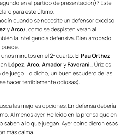
segundo en el partido de presentación)? Este
claro para éste último.
modín cuando se necesite un defensor excelso
pez
y
Arco
), como se despisten verán al
ambién la inteligencia defensiva. Bien arropado
) puede.
 unos minutos en el 2º cuarto. El
Pau Or
thez
aban
López
,
Arco
,
Amador
y
Faverani
… Úriz es
ón de juego. Lo dicho, un buen escudero de las
se hacer terriblemente odiosas).
 busca las mejores opciones. En defensa debería
ismo. Al menos ayer. He leído en la prensa que en
no saben a lo que juegan. Ayer coincidieron esos
con más calma.