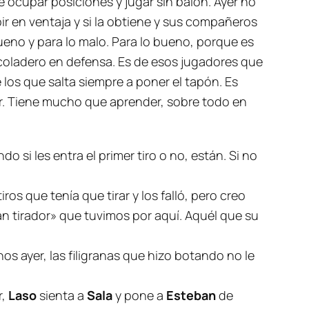
 ocupar posiciones y jugar sin balón. Ayer no
ir en ventaja y si la obtiene y sus compañeros
bueno y para lo malo. Para lo bueno, porque es
n coladero en defensa. Es de esos jugadores que
 los que salta siempre a poner el tapón. Es
or. Tiene mucho que aprender, sobre todo en
 si les entra el primer tiro o no, están. Si no
ros que tenía que tirar y los falló, pero creo
an tirador
» que tuvimos por aquí. Aquél que su
os ayer, las filigranas que hizo botando no le
r,
Laso
sienta a
Sala
y pone a
Esteban
de