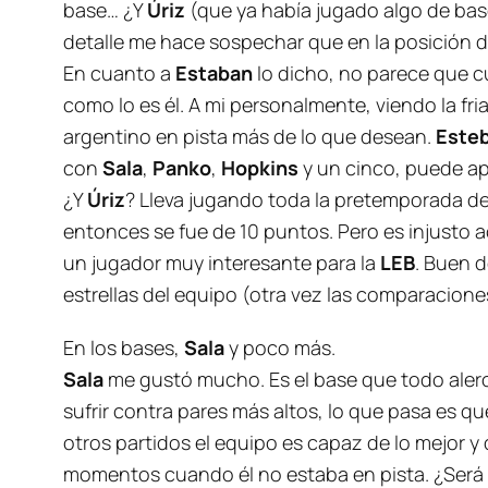
base… ¿Y
Úriz
(que ya había jugado algo de bas
detalle me hace sospechar que en la posición 
En cuanto a
Estaban
lo dicho, no parece que 
como lo es él. A mi personalmente, viendo la f
argentino en pista más de lo que desean.
Este
con
Sala
,
Panko
,
Hopkins
y un cinco, puede ap
¿Y
Úriz
? Lleva jugando toda la pretemporada de 
entonces se fue de 10 puntos. Pero es injusto 
un jugador muy interesante para la
LEB
. Buen d
estrellas
del equipo (otra vez las comparaciones
En los bases,
Sala
y poco más.
Sala
me gustó mucho. Es el base que todo alero 
sufrir contra pares más altos, lo que pasa es que
otros partidos el equipo es capaz de lo mejor y
momentos cuando él no estaba en pista. ¿Será 