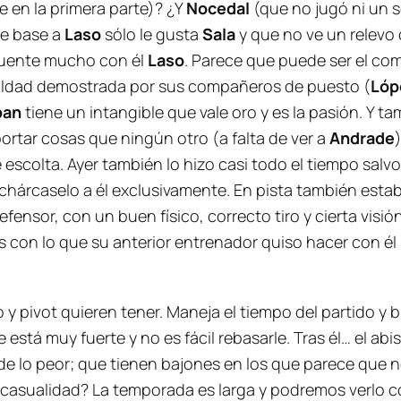
e en la primera parte)? ¿Y
Nocedal
(que no jugó ni un 
de base a
Laso
sólo le gusta
Sala
y que no ve un relevo 
cuente mucho con él
Laso
. Parece que puede ser el co
rialdad demostrada por sus compañeros de puesto (
Ló
ban
tiene un intangible que vale oro y es la pasión. Y t
ortar cosas que ningún otro (a falta de ver a
Andrade
escolta. Ayer también lo hizo casi todo el tiempo salvo
achárcaselo a él exclusivamente. En pista también est
efensor, con un buen físico, correcto tiro y cierta visi
 con lo que su anterior entrenador quiso hacer con él 
y pivot quieren tener. Maneja el tiempo del partido y
 está muy fuerte y no es fácil rebasarle. Tras él… el ab
 de lo peor; que tienen bajones en los que parece que 
casualidad? La temporada es larga y podremos verlo 