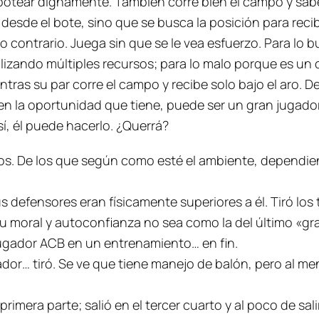
ebotear dignamente. También corre bien el campo y sabe
 desde el bote, sino que se busca la posición para recib
lo contrario. Juega sin que se le vea esfuerzo. Para lo 
utilizando múltiples recursos; para lo malo porque es u
ras su par corre el campo y recibe solo bajo el aro. De
 en la oportunidad que tiene, puede ser un gran jugad
sí, él puede hacerlo. ¿Querrá?
íos. De los que según como esté el ambiente, dependiendo
defensores eran físicamente superiores a él. Tiró los ti
u moral y autoconfianza no sea como la del último «
gr
ugador ACB en un entrenamiento… en fin.
ador… tiró. Se ve que tiene manejo de balón, pero al men
primera parte; salió en el tercer cuarto y al poco de sali