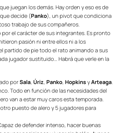
 que juegan los demás. Hay orden y eso es de
 que decide (
Panko
)
, un pivot que condiciona
istoso trabajo de sus compañeros.
 por el carácter de sus integrantes. Es pronto
tieron pasión ni entre ellos ni a los
ó el partido de pie todo el rato animando a sus
da jugador sustituido… Habrá que verle en la
mado por
Sala
,
Úriz
,
Panko
,
Hopkins
y
Arteaga
.
co. Todo en función de las necesidades del
ero van a estar muy caros esta temporada.
otro puesto de alero y 5 jugadores para
. Capaz de defender intenso, hacer buenas