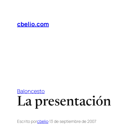
Saltar
al
contenido
cbelio.com
Baloncesto
La presentación
Escrito por
cbelio
·
13 de septiembre de 2007