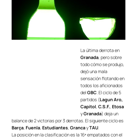
La última derrota en
Granada
, pero sobre
todo cómo se produjo,
dejó una mala
sensación flotando en
todos los aficionados
del
GBC
. El ciclo de 5
partidos (
Lagun Aro,
Capitol
,
C.S.F.
,
Etosa
y
Granada
) deja un
balance de 2 victorias por 3 derrotas. El siguiente ciclo es
Barça
,
Fuenla
,
Estudiantes
,
Granca
y
TAU
.
La posición en la clasificación es la 16ª empatados con el