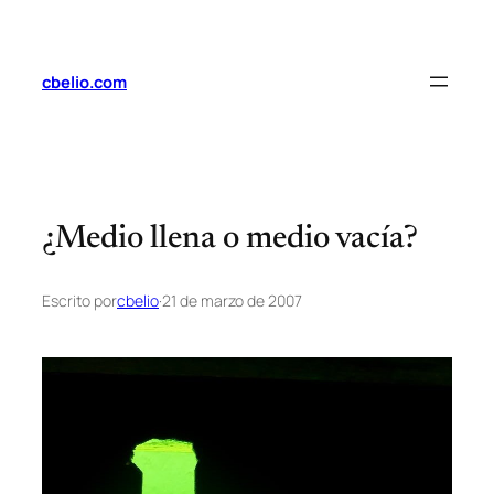
Saltar
al
contenido
cbelio.com
¿Medio llena o medio vacía?
Escrito por
cbelio
·
21 de marzo de 2007