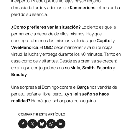
inexperto. Puede que los fichajes hayan llegado
demasiado tarde y además sin
Kammerichs
, el equipo ha
perdido su esencia.
¿Como prefieres ver la situación?
Lo cierto es que la
permanencia depende de ellos mismos. Hay que
conseguir al menos las mismas victorias que
Capitol
y
ViveMenorca
. El
GBC
debe mantener viva su principal
virtud: la lucha y entrega durante los 40 minutos. Tanto en
casa como de visitantes. Desde esa premisa se crecerá
en ataque con jugadores como
Mula
,
Smith
,
Fajardo
y
Bradley
.
Una sorpresa el Domingo contra el
Barça
nos vendría de
perlas… soñar el libre, pero…
¿y si el sueño se hace
realidad?
Habrá que luchar para conseguirlo.
COMPARTIR ESTE ARTÍCULO