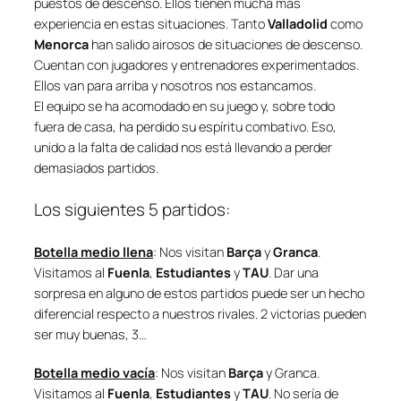
puestos de descenso. Ellos tienen mucha más
experiencia en estas situaciones. Tanto
Valladolid
como
Menorca
han salido airosos de situaciones de descenso.
Cuentan con jugadores y entrenadores experimentados.
Ellos van para arriba y nosotros nos estancamos.
El equipo se ha acomodado en su juego y, sobre todo
fuera de casa, ha perdido su espíritu combativo. Eso,
unido a la falta de calidad nos está llevando a perder
demasiados partidos.
Los siguientes 5 partidos:
Botella medio llena
: Nos visitan
Barça
y
Granca
.
Visitamos al
Fuenla
,
Estudiantes
y
TAU
. Dar una
sorpresa en alguno de estos partidos puede ser un hecho
diferencial respecto a nuestros rivales. 2 victorias pueden
ser muy buenas, 3…
Botella medio vacía
: Nos visitan
Barça
y Granca.
Visitamos al
Fuenla
,
Estudiantes
y
TAU
. No sería de