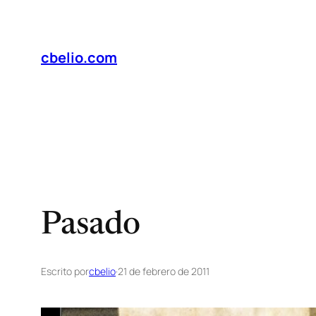
Saltar
al
contenido
cbelio.com
Pasado
Escrito por
cbelio
·
21 de febrero de 2011