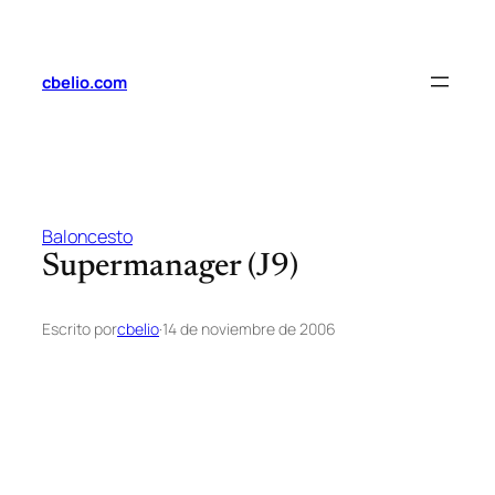
Saltar
al
contenido
cbelio.com
Baloncesto
Supermanager (J9)
Escrito por
cbelio
·
14 de noviembre de 2006