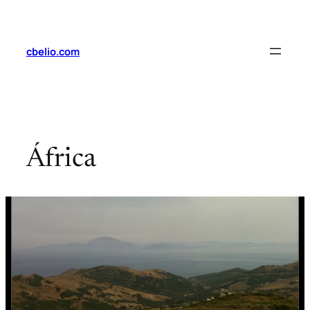
Saltar
al
contenido
cbelio.com
África