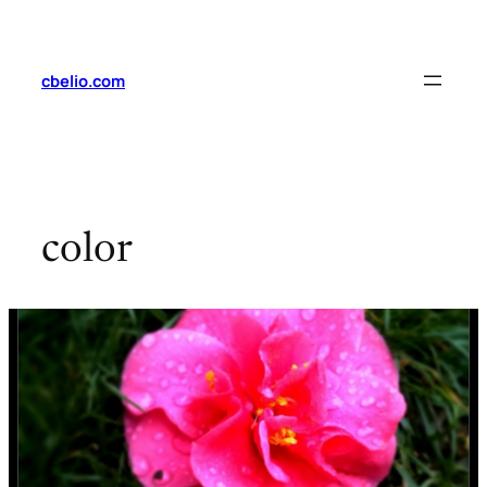
Saltar
al
contenido
cbelio.com
color