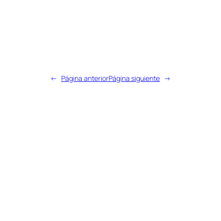
←
Página anterior
Página siguiente
→