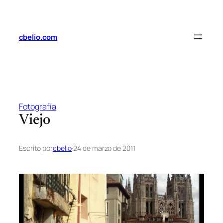
Saltar
al
contenido
cbelio.com
Fotografía
Viejo
Escrito por
cbelio
·
24 de marzo de 2011