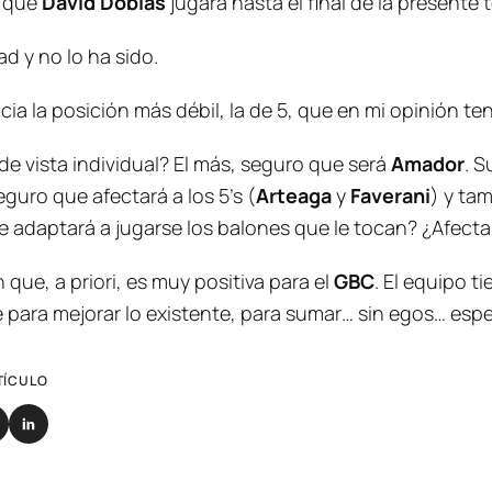
que
David Doblas
jugará hasta el final de la present
d y no lo ha sido.
cia la posición más débil, la de 5, que en mi opinión ten
e vista individual? El más, seguro que será
Amador
. S
eguro que afectará a los 5’s (
Arteaga
y
Faverani
) y ta
. ¿Se adaptará a jugarse los balones que le tocan? ¿Afect
ue, a priori, es muy positiva para el
GBC
. El equipo t
e para mejorar lo existente, para sumar… sin egos… espe
TÍCULO