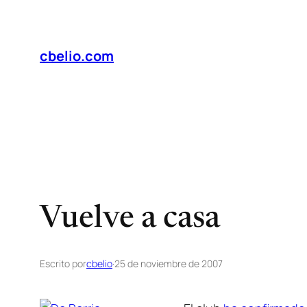
Saltar
al
contenido
cbelio.com
Vuelve a casa
Escrito por
cbelio
·
25 de noviembre de 2007