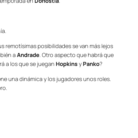
e temporada en
Donostia
.
ía.
us remotísimas posibilidades se van más lejos
mbién a
Andrade
. Otro aspecto que habrá que
ará a los que se juegan
Hopkins
y
Panko
?
iene una dinámica y los jugadores unos roles.
ro.