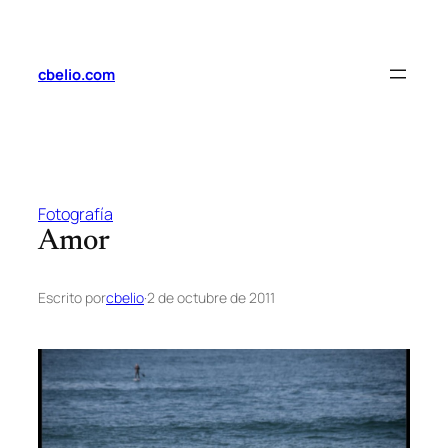
Saltar
al
contenido
cbelio.com
Fotografía
Amor
Escrito por
cbelio
·
2 de octubre de 2011