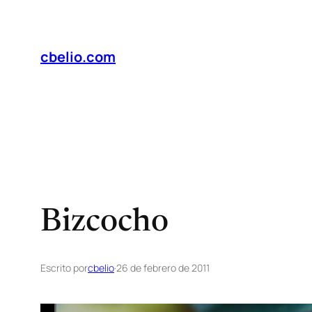
Saltar
al
contenido
cbelio.com
Bizcocho
Escrito por
cbelio
·
26 de febrero de 2011