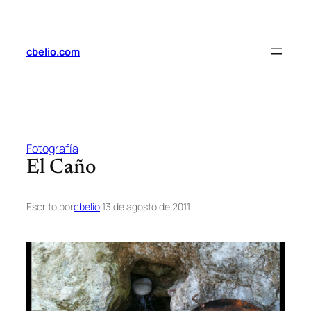
Saltar
al
contenido
cbelio.com
Fotografía
El Caño
Escrito por
cbelio
·
13 de agosto de 2011