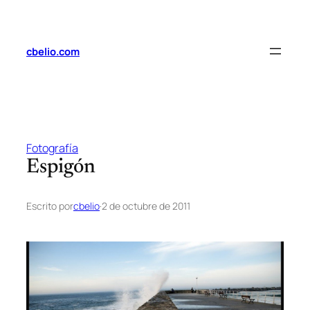
Saltar
al
contenido
cbelio.com
Fotografía
Espigón
Escrito por
cbelio
·
2 de octubre de 2011