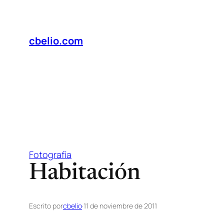
Saltar
al
contenido
cbelio.com
Fotografía
Habitación
Escrito por
cbelio
·
11 de noviembre de 2011