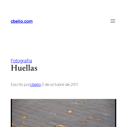
Saltar
al
contenido
cbelio.com
Fotografía
Huellas
Escrito por
cbelio
·
2 de octubre de 2011