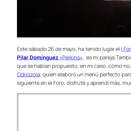
Este sábado 26 de mayo, ha tenido lugar el
I F
Pilar Domínguez
«
Perkins
«
, es mi pareja.Tambi
que se habían propuesto, en mi caso, cómo no,
Odriozola
, quien elaboró un menú perfecto par
siguiente en el Foro, disfruté y aprendí más, m