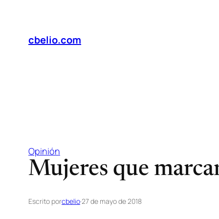
Saltar
al
contenido
cbelio.com
Opinión
Mujeres que marca
Escrito por
cbelio
·
27 de mayo de 2018