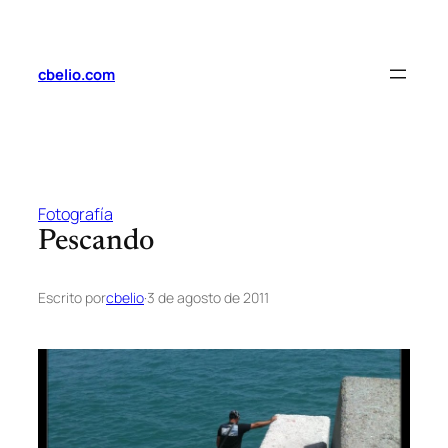
Saltar
al
contenido
cbelio.com
Fotografía
Pescando
Escrito por
cbelio
·
3 de agosto de 2011