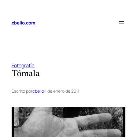
Saltar
al
contenido
cbelio.com
Fotografía
Tómala
Escrito por
cbelio
·
1 de enero de 2011