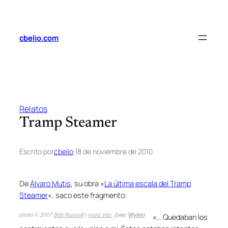
Saltar
al
contenido
cbelio.com
Relatos
Tramp Steamer
Escrito por
cbelio
·
18 de noviembre de 2010
De
Álvaro Mutis
, su obra «
La última escala del Tramp
Steamer
«, saco este fragmento:
photo © 2007
Bob Russell
|
more info
(via:
Wylio
)
«
… Quedaban los