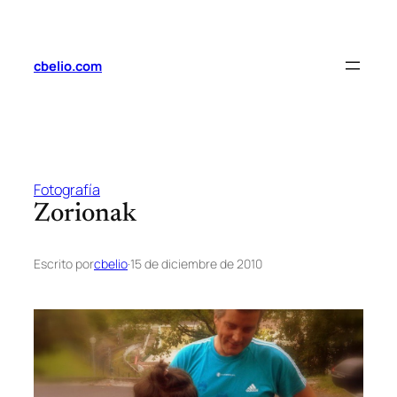
Saltar
al
contenido
cbelio.com
Fotografía
Zorionak
Escrito por
cbelio
·
15 de diciembre de 2010