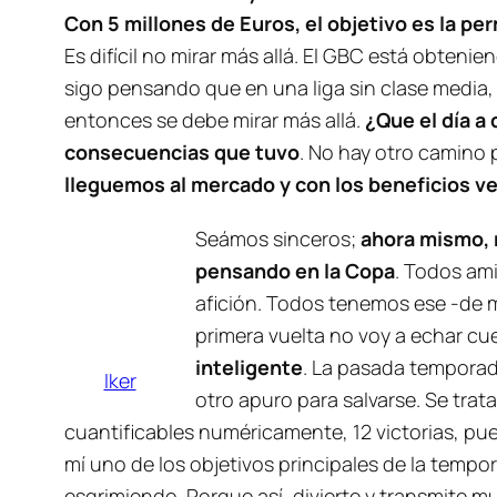
Con 5 millones de Euros, el objetivo es la pe
Es difícil no mirar más allá. El GBC está obten
sigo pensando que en una liga sin clase media, 
entonces se debe mirar más allá.
¿Que el día a 
consecuencias que tuvo
. No hay otro camino 
lleguemos al mercado y con los beneficios 
Seámos sinceros;
ahora mismo, 
pensando en la Copa
. Todos ami
afición. Todos tenemos ese -de m
primera vuelta no voy a echar cu
inteligente
. La pasada tempora
Iker
otro apuro para salvarse. Se trat
cuantificables numéricamente, 12 victorias, pue
mí uno de los objetivos principales de la temp
esgrimiendo. Porque así, divierte y transmite m