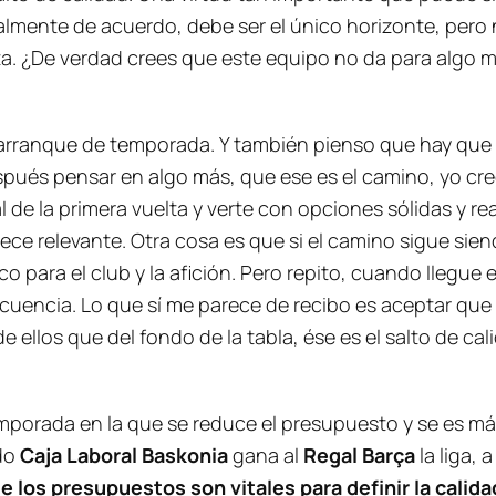
almente de acuerdo, debe ser el único horizonte, pero
. ¿De verdad crees que este equipo no da para algo má
 arranque de temporada. Y también pienso que hay que 
spués pensar en algo más, que ese es el camino, yo c
 de la primera vuelta y verte con opciones sólidas y re
ece relevante. Otra cosa es que si el camino sigue sie
ico para el club y la afición. Pero repito, cuando lle
uencia. Lo que sí me parece de recibo es aceptar que
de ellos que del fondo de la tabla, ése es el salto de c
porada en la que se reduce el presupuesto y se es más
ndo
Caja Laboral Baskonia
gana al
Regal Barça
la liga, 
 los presupuestos son vitales para definir la calida