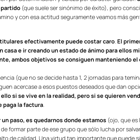
 partido
(que suele ser sinónimo de éxito), pero consc
camino y con esa actitud seguramente veamos más gent
r titulares efectivamente puede costar caro
.
El prime
n casa e ir creando un estado de ánimo para ellos mi
nte, ambos objetivos se consiguen manteniendo el 
anencia (que no se decide hasta 1, 2 jornadas para temi
iguen acercase a esos puestos deseados que dan opcio
ello si se vive en la realidad, pero si se quieren v
 paga la factura
.
r un paso, es quedarnos donde estamos
(ojo, que es 
r de formar parte de ese grupo que sólo lucha por salva
alto de calidad. Una virtud tan importante que puede si