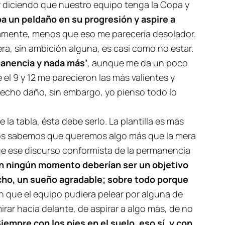
diciendo que nuestro equipo tenga la Copa y
ba un peldaño en su progresión y aspire a
mente, menos que eso me parecería desolador.
a, sin ambición alguna, es casi como no estar.
manencia y nada más’
, aunque me da un poco
el 9 y 12 me parecieron las más valientes y
hecho daño, sin embargo, yo pienso todo lo
la tabla, ésta debe serlo. La plantilla es más
dos sabemos que queremos algo más que la mera
ue ese discurso conformista de la permanencia
s en ningún momento deberían ser un objetivo
echo, un sueño agradable; sobre todo porque
 que el equipo pudiera pelear por alguna de
rar hacia delante, de aspirar a algo más, de no
iempre con los pies en el suelo, eso sí, y con