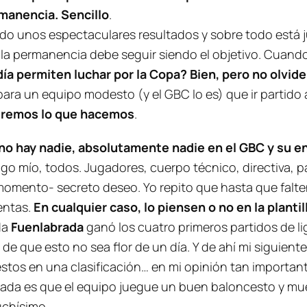
rmanencia. Sencillo
.
iendo unos espectaculares resultados y sobre todo está
la permanencia debe seguir siendo el objetivo. Cuando s
día permiten luchar por la Copa? Bien, pero no olvid
para un equipo modesto (y el GBC lo es) que ir partido 
veremos lo que hacemos
.
no hay nadie, absolutamente nadie en el GBC y su en
go mío, todos. Jugadores, cuerpo técnico, directiva, p
omento- secreto deseo. Yo repito que hasta que falten 
entas.
En cualquier caso, lo piensen o no en la planti
da
Fuenlabrada
ganó los cuatro primeros partidos de l
a de que esto no sea flor de un día. Y de ahí mi siguien
stos en una clasificación… en mi opinión tan important
orada es que el equipo juegue un buen baloncesto y mu
uchísimo.