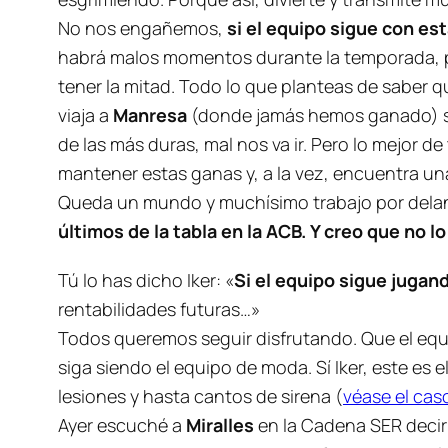
No nos engañemos,
si el equipo sigue con es
habrá malos momentos durante la temporada, pe
tener la mitad. Todo lo que planteas de saber 
viaja a
Manresa
(donde jamás hemos ganado) sin
de las más duras, mal nos va ir. Pero lo mejor
mantener estas ganas y, a la vez, encuentra un
Queda un mundo y muchísimo trabajo por delan
últimos de la tabla en la ACB. Y creo que no lo
Tú lo has dicho Iker: «
Si el equipo sigue jugan
rentabilidades futuras…»
Todos queremos seguir disfrutando. Que el equ
siga siendo el equipo de moda. Sí Iker, este e
lesiones y hasta cantos de sirena (
véase el cas
Ayer escuché a
Miralles
en la Cadena SER decir 