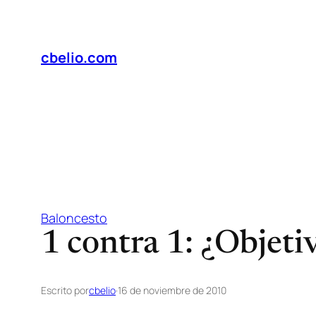
Saltar
al
contenido
cbelio.com
Baloncesto
1 contra 1: ¿Objeti
Escrito por
cbelio
·
16 de noviembre de 2010