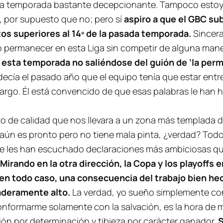
a temporada bastante decepcionante. Tampoco estoy 
, por supuesto que no; pero sí
aspiro a que el GBC su
os superiores al 14º de la pasada temporada.
Sincera
 permanecer en esta Liga sin competir de alguna maner
esta temporada no saliéndose del guión de ‘la per
cía el pasado año que el equipo tenía que estar entre 
argo. Él está convencido de que esas palabras le han 
o de calidad que nos llevara a un zona más templada de 
 aún es pronto pero no tiene mala pinta, ¿verdad? To
 se les han escuchado declaraciones más ambiciosas q
Mirando en la otra dirección, la Copa y los playoff
 en todo caso, una consecuencia del trabajo bien h
daderamente alto.
La verdad, yo sueño simplemente con
onformarme solamente con la salvación, es la hora de mi
sión por determinación y tibieza por carácter ganador.
S