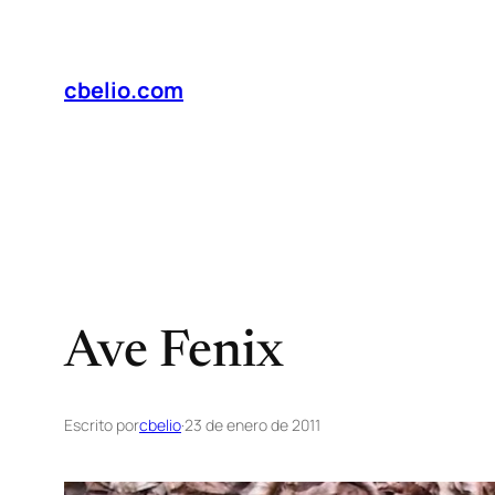
Saltar
al
contenido
cbelio.com
Ave Fenix
Escrito por
cbelio
·
23 de enero de 2011