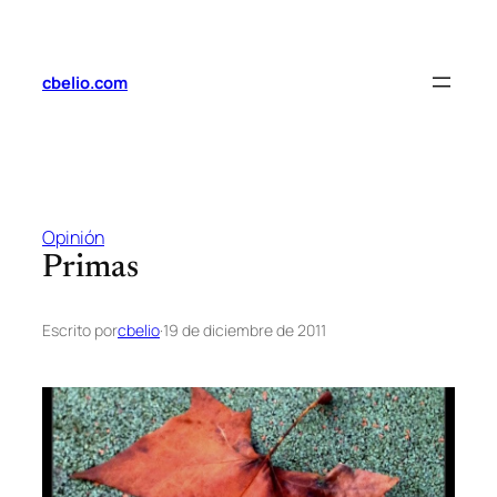
Saltar
al
contenido
cbelio.com
Opinión
Primas
Escrito por
cbelio
·
19 de diciembre de 2011