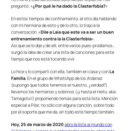
preguntó: «
¿Por qué le ha dado la Clasterfobia?
»
En estos tiempos de confinamiento, el otro día hablando
con mi hermana de esto y de lo otro, lo trajo a la
conversación. «
Dile a Laia que este va a ser un buen
entrenamiento contra la la
Clasterfobia
«.
Así que se lo dije y de allí, entre varios
pues-prodíamos…
surgió la idea de crear una lista de canciones para este
tiempo que nos está tocando vivir.
Lo hice y lo compartí con ella, también en casa y con
La
Familia
. En el grupo de WhatsApp de los Ardanaz
(supongo que todos tenemos el nuestro, ¿verdad?)
llevamos los hermanos y sobrinos (¡y hasta el nieto, aka:
Tamagotxi!) proponiendo temas para esta lista. Mención
especial a Pilar, no sólo con alguna canción, sobre todo
por el soporte que me da, en todo este tiempo también.
Hoy, 25 de marzo de 2020
abro la lista al mundo con