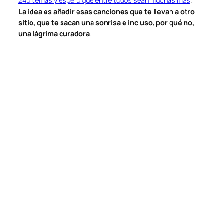
240 temas y espero que entre todos sean muchas más
.
La idea es añadir esas canciones que te llevan a otro
sitio, que te sacan una sonrisa e incluso, por qué no,
una lágrima curadora
.