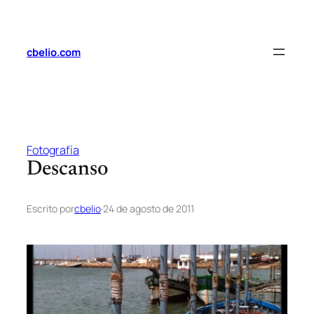
Saltar
al
contenido
cbelio.com
Fotografía
Descanso
Escrito por
cbelio
·
24 de agosto de 2011