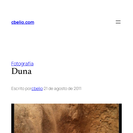
Saltar
al
contenido
cbelio.com
Fotografía
Duna
Escrito por
cbelio
·
21 de agosto de 2011