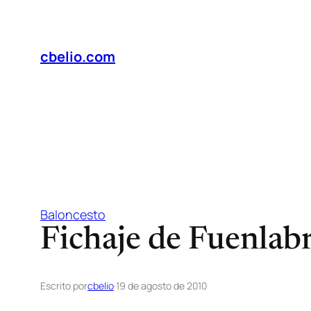
Saltar
al
contenido
cbelio.com
Baloncesto
Fichaje de Fuenlab
Escrito por
cbelio
·
19 de agosto de 2010