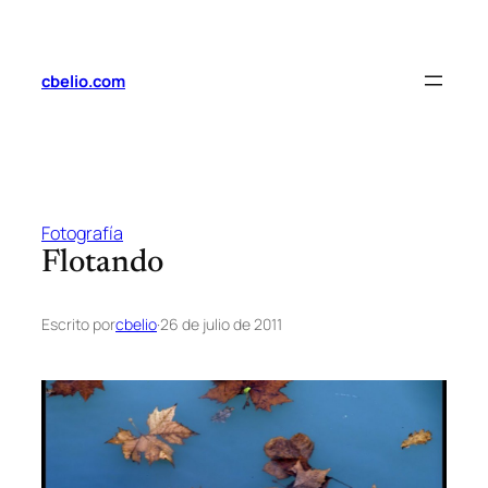
Saltar
al
contenido
cbelio.com
Fotografía
Flotando
Escrito por
cbelio
·
26 de julio de 2011