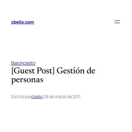
Saltar
al
contenido
cbelio.com
Baloncesto
[Guest Post] Gestión de
personas
Escrito por
cbelio
·
29 de marzo de 2011