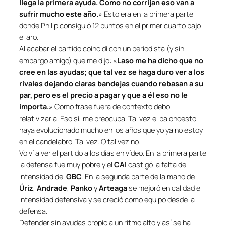
llega la primera ayuda. Como no corrijan eso van a
sufrir mucho este año.
» Esto era en la primera parte
donde Philip consiguió 12 puntos en el primer cuarto bajo
el aro.
Al acabar el partido coincidí con un periodista (y sin
embargo amigo) que me dijo: «
Laso me ha dicho que no
cree en las ayudas; que tal vez se haga duro ver a los
rivales dejando claras bandejas cuando rebasan a su
par, pero es el precio a pagar y que a él eso no le
importa.
» Como frase fuera de contexto debo
relativizarla. Eso sí, me preocupa. Tal vez el baloncesto
haya evolucionado mucho en los años que yo ya no estoy
en el
candelabro
. Tal vez. O tal vez no.
Volví a ver el partido a los días en vídeo. En la primera parte
la defensa fue muy pobre y el
CAI
castigó la falta de
intensidad del
GBC
. En la segunda parte de la mano de
Úriz
,
Andrade
,
Panko
y
Arteaga
se mejoró en calidad e
intensidad defensiva y se creció como equipo desde la
defensa.
Defender sin ayudas propicia un ritmo alto y así se ha