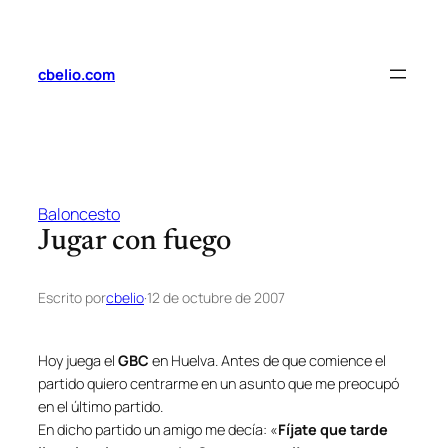
Saltar
al
contenido
cbelio.com
Baloncesto
Jugar con fuego
Escrito por
cbelio
·
12 de octubre de 2007
Hoy juega el
GBC
en Huelva. Antes de que comience el
partido quiero centrarme en un asunto que me preocupó
en el último partido.
En dicho partido un amigo me decía: «
Fíjate que tarde