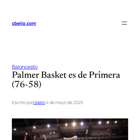
Saltar
al
contenido
cbelio.com
Baloncesto
Palmer Basket es de Primera
(76-58)
Escrito por
cbelio
·
4 de mayo de 2025