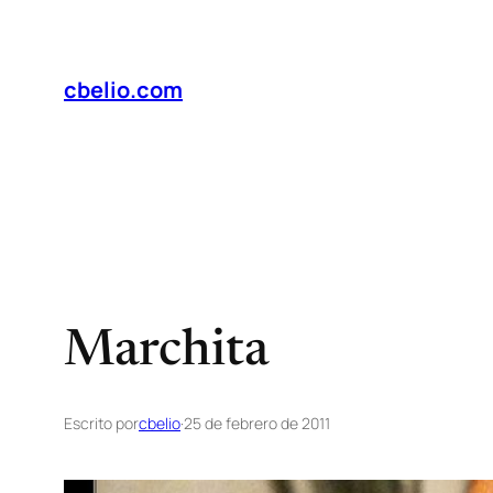
Saltar
al
contenido
cbelio.com
Marchita
Escrito por
cbelio
·
25 de febrero de 2011