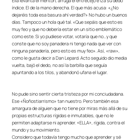
Ella levanta el mentón, arruga el entrecejo e iza su dedo
índice. El de la mano derecha. El que más acusa: «¿No
dejaréis toda esa basura ahí verdad?» No hubo un buenos
días. Tampoco un hola qué tal. «Que sepáis que esto es
muy feo y que no debería estar en un sitio emblemático
como este. Si yo pudiese votar, votaría que no…y que
conste que no soy panadera ni tengo nada que ver con
ninguna panadería, pero esto es muy feo». Así, «raw»,
como le gusta decir a Dan Lepard. Acto seguido dio media
vuelta, bajó el dedo, no así la barbilla que seguía
apuntando a los tilos, y abandonó ufana el lugar.
No pude sino sentir cierta tristeza por mi conciudadana.
Ese «Ñoñostiarrismo» tan nuestro. Pero también esa
amargura de alguien que no tiene por miras más allá de su
propias estructuras rígidas e inmutables, que no le
permiten adaptarse ni aprender. «ELLA», rígida, contra el
mundo y su movimiento.
Considero que todavía tengo mucho que aprender y sé