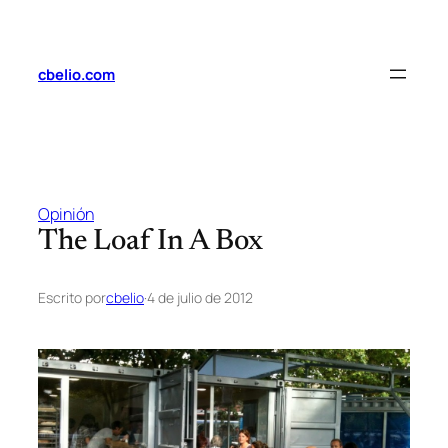
Saltar
al
contenido
cbelio.com
Opinión
The Loaf In A Box
Escrito por
cbelio
·
4 de julio de 2012