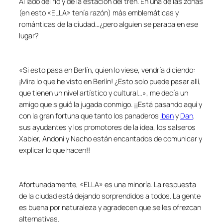
Al lado del río y de la estación del tren. En una de las zonas
(en esto «ELLA» tenía razón) más emblemáticas y
románticas de la ciudad…¿pero alguien se paraba en ese
lugar?
«Si esto pasa en Berlín, quien lo viese, vendría diciendo:
¡Mira lo que he visto en Berlín! ¿Esto solo puede pasar allí,
que tienen un nivel artístico y cultural…», me decía un
amigo que siguió la jugada conmigo. ¡¡Está pasando aquí y
con la gran fortuna que tanto los panaderos
Iban
y
Dan
,
sus ayudantes y los promotores de la idea, los salseros
Xabier, Andoni y Nacho están encantados de comunicar y
explicar lo que hacen!!
Afortunadamente, «ELLA» es una minoría. La respuesta
de la ciudad está dejando sorprendidos a todos. La gente
es buena por naturaleza y agradecen que se les ofrezcan
alternativas.