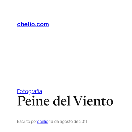
Saltar
al
contenido
cbelio.com
Fotografía
Peine del Viento
Escrito por
cbelio
·
16 de agosto de 2011