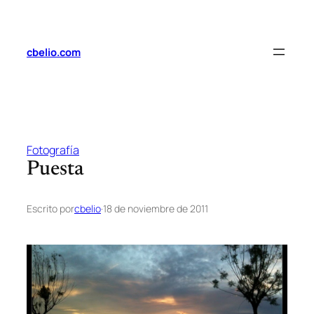
Saltar
al
contenido
cbelio.com
Fotografía
Puesta
Escrito por
cbelio
·
18 de noviembre de 2011