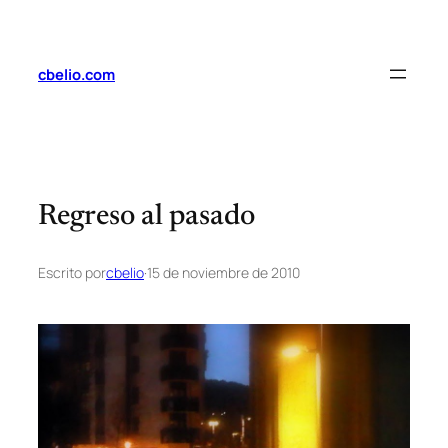
Saltar
al
contenido
cbelio.com
Regreso al pasado
Escrito por
cbelio
·
15 de noviembre de 2010