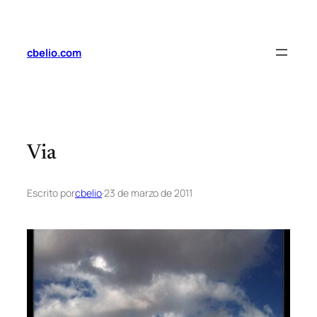
Saltar
al
contenido
cbelio.com
Via
Escrito por
cbelio
·
23 de marzo de 2011