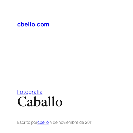
Saltar
al
contenido
cbelio.com
Fotografía
Caballo
Escrito por
cbelio
·
4 de noviembre de 2011