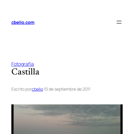
Saltar
al
contenido
cbelio.com
Fotografía
Castilla
Escrito por
cbelio
·
10 de septiembre de 2011