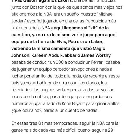
Y Pau Gasol llega a los Lakers,
una de las franquicias
junto con Boston con la que los que somos más viejos nos
aficionamos a la NBA, era un sueño, nuestro “Michael
Jordan” español jugando en una de las franquicias más
históricas de la NBA y
aquí llegamos al “kit” de la
cuestión, ya no era lo mismo verle jugar para aquel
equipo de la tierra de Elvis, Pau era un Laker,
vistiendo la misma camiseta que vistió Magic
Johnson, Kareem Abdul-Jabbar o James Worthy
,
pasaba de conducir un 600 a conducir un Ferrari, pasaba
de jugar en un equipo perdedor sin opciones a nada a
luchar por el anillo, del todo a la nada, de repente en este
país ya no se hablaba de otra cosa, los diarios, los
telediarios, las paginas web especializadas se volvían
locos con la noticia, pasa de jugar para engordar sus
números a jugar al lado de Kobe Bryant para ganar anillos,
¿que locura no?, parecía un cuento de hadas.
En estas tres últimas temporadas, seguir la NBA para la
gente ha sido cada vez más difícil, bueno, seguir a 29