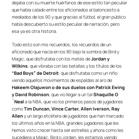
dejaba con su muerte huérfanos de ese estilo tan peculiar
que había calado entre los aficionados al baloncesto a
mediados de los 90 y que gracias al fútbol, el gran público
había descubierto su estilo peculiar de narración, pero
esa ya es otra historia.
Todo esto son mis recuerdos, los recuerdos de un
aficionado que nacía en los 80 bajo la sombra de Bird y
Magic, que disfrutaba con los mates de
Jordan y
Wilkins
, que vibraba con las batallas y los títulos de los
“Bad Boys” de Detroit
, que disfrutaba como un niño
viendo aquellos movimientos de espaldas al aro de
Hakeem Olajuwon o de sus duelos con Patrick Ewing
y David Robinson
, que vio llegar a un tal
Shaquille O
´Neal
a la NBA, que vio los primeros pasos de jugadores
como
Tim Duncan, Vince Carter, Allen Iverson, Ray
Allen
y un largo etcétera de jugadores que han marcado
los últimos años en la NBA, grandes jugadores que les
hemos visto crecer hasta ser estrellas y ahora como les
sucediera a Magic, Bird o Jordan, les estamos viendo