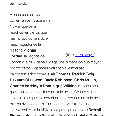
del mundo.
A mediados de los
ochenta aterrizaba en la
NBA el que para
muchos, entre los que
me incluyo yo ha sido el
mejor jugador de la
historia
Michael
(foto
aceairways
)
Jordan
, la llegada de
Jordan a la NBA daba a la liga una dimensión aún mayor,
pronto otros jugadores saltaban al estrellato
baloncestistico como I
siah Thomas, Patrick Ewig,
Hakeem Olajuwon, David Robinson, Chris Mullin,
Charles Barkley. o Dominique Wilkins
..a todos nos
gustaba ver los partidos no solo de los Celtics y de los
Lakers, sino que comenzábamos a ver que no solo de la
eterna rivalidad entre “irlandeses” y “estrellas de
Hollywood” vivía la NBA, sino que equipos como
Detroit
Pistons, Houston Rockets, New York Knicks, Golden