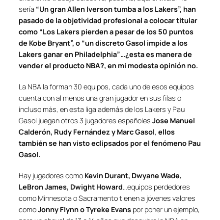
sería
“Un gran Allen Iverson tumba a los Lakers”, han
pasado de la objetividad profesional a colocar titular
como “Los Lakers pierden a pesar de los 50 puntos
de Kobe Bryant”, o “un discreto Gasol impide a los
Lakers ganar en Philadelphia”…¿esta es manera de
vender el producto NBA?, en mi modesta opinión no.
La NBA la forman 30 equipos, cada uno de esos equipos
cuenta con al menos una gran jugador en sus filas o
incluso más, en esta liga además de los Lakers y Pau
Gasol juegan otros 3 jugadores españoles
Jose Manuel
Calderón, Rudy Fernández y Marc Gasol
,
ellos
también se han visto eclipsados por el fenómeno Pau
Gasol.
Hay jugadores como
Kevin Durant, Dwyane Wade,
LeBron James, Dwight Howard
…equipos perdedores
como Minnesota o Sacramento tienen a jóvenes valores
como
Jonny Flynn o Tyreke Evans
por poner un ejemplo,