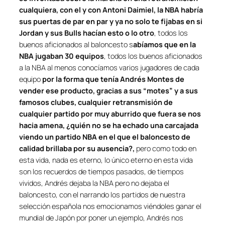
cualquiera, con el y con Antoni Daimiel, la NBA habría
sus puertas de
par en par y ya no solo te fijabas en si
Jordan y sus Bulls hacían esto o lo otro
, todos los
buenos aficionados al baloncesto s
abíamos que en la
NBA jugaban 30 equipos
, todos los buenos aficionados
a la NBA al menos conocíamos varios jugadores de cada
equipo
por la forma que tenía Andrés Montes de
vender ese producto, gracias a sus “motes” y a sus
famosos clubes, cualquier retransmisión de
cualquier partido por muy aburrido que fuera se nos
hacia amena, ¿quién no se ha echado una carcajada
viendo un partido NBA en el que el baloncesto de
calidad brillaba por su ausencia?,
pero como todo en
esta vida, nada es eterno, lo único eterno en esta vida
son los recuerdos de tiempos pasados, de tiempos
vividos, Andrés dejaba la NBA pero no dejaba el
baloncesto, con el narrando los partidos de nuestra
selección española nos emocionamos viéndoles ganar el
mundial de Japón por poner un ejemplo, Andrés nos