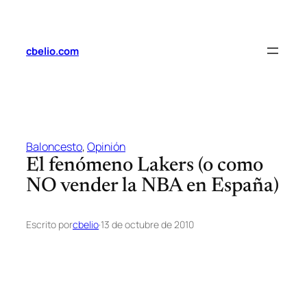
Saltar
al
contenido
cbelio.com
Baloncesto
, 
Opinión
El fenómeno Lakers (o como
NO vender la NBA en España)
Escrito por
cbelio
·
13 de octubre de 2010