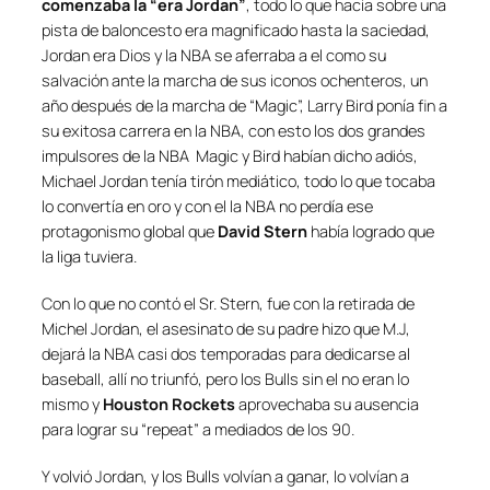
comenzaba la “era Jordan”
, todo lo que hacia sobre una
pista de baloncesto era magnificado hasta la saciedad,
Jordan era Dios y la NBA se aferraba a el como su
salvación ante la marcha de sus iconos ochenteros, un
año después de la marcha de “Magic”, Larry Bird ponía fin a
su exitosa carrera en la NBA, con esto los dos grandes
impulsores de la NBA Magic y Bird habían dicho adiós,
Michael Jordan tenía tirón mediático, todo lo que tocaba
lo convertía en oro y con el la NBA no perdía ese
protagonismo global que
David Stern
había logrado que
la liga tuviera.
Con lo que no contó el Sr. Stern, fue con la retirada de
Michel Jordan, el asesinato de su padre hizo que M.J,
dejará la NBA casi dos temporadas para dedicarse al
baseball, allí no triunfó, pero los Bulls sin el no eran lo
mismo y
Houston Rockets
aprovechaba su ausencia
para lograr su “repeat” a mediados de los 90.
Y volvió Jordan, y los Bulls volvían a ganar, lo volvían a