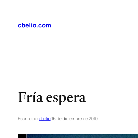
Saltar
al
contenido
cbelio.com
Fría espera
Escrito por
cbelio
·
16 de diciembre de 2010