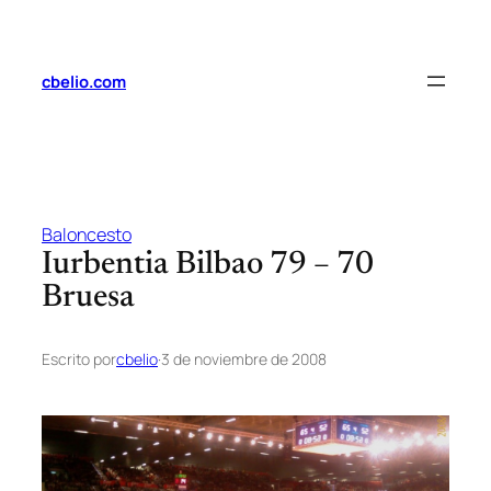
Saltar
al
contenido
cbelio.com
Baloncesto
Iurbentia Bilbao 79 – 70
Bruesa
Escrito por
cbelio
·
3 de noviembre de 2008