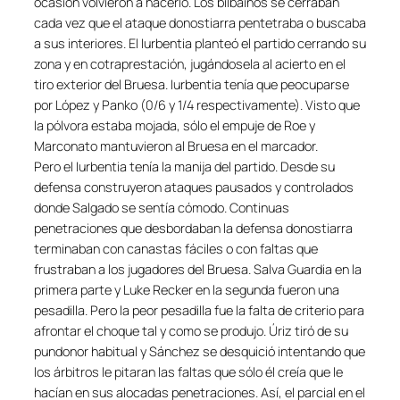
ocasión volvieron a hacerlo. Los bilbainos se cerraban
cada vez que el ataque donostiarra pentetraba o buscaba
a sus interiores. El Iurbentia planteó el partido cerrando su
zona y en cotraprestación, jugándosela al acierto en el
tiro exterior del Bruesa. Iurbentia tenía que peocuparse
por López y Panko (0/6 y 1/4 respectivamente). Visto que
la pólvora estaba mojada, sólo el empuje de Roe y
Marconato mantuvieron al Bruesa en el marcador.
Pero el Iurbentia tenía la manija del partido. Desde su
defensa construyeron ataques pausados y controlados
donde Salgado se sentía cómodo. Continuas
penetraciones que desbordaban la defensa donostiarra
terminaban con canastas fáciles o con faltas que
frustraban a los jugadores del Bruesa. Salva Guardia en la
primera parte y Luke Recker en la segunda fueron una
pesadilla. Pero la peor pesadilla fue la falta de criterio para
afrontar el choque tal y como se produjo. Úriz tiró de su
pundonor habitual y Sánchez se desquició intentando que
los árbitros le pitaran las faltas que sólo él creía que le
hacían en sus alocadas penetraciones. Así, el parcial en el