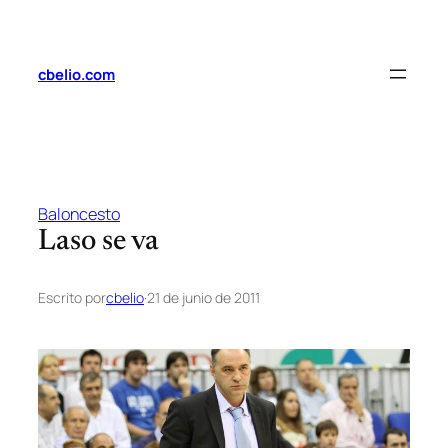
Saltar
al
contenido
cbelio.com
Baloncesto
Laso se va
Escrito por
cbelio
·
21 de junio de 2011