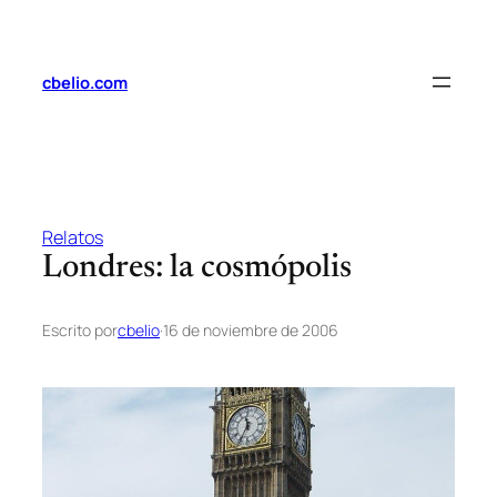
Saltar
al
contenido
cbelio.com
Relatos
Londres: la cosmópolis
Escrito por
cbelio
·
16 de noviembre de 2006