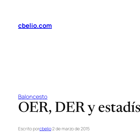
Saltar
al
contenido
cbelio.com
Baloncesto
OER, DER y estadís
Escrito por
cbelio
·
2 de marzo de 2015