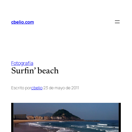
Saltar
al
contenido
cbelio.com
Fotografía
Surfin’ beach
Escrito por
cbelio
·
23 de mayo de 2011